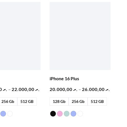
iPhone 16 Plus
16.000,00
.ރ
–
22.000,00
.ރ
20.000,00
.ރ
–
26.000,00
.ރ
256 Gb
512 GB
128 Gb
256 Gb
512 GB