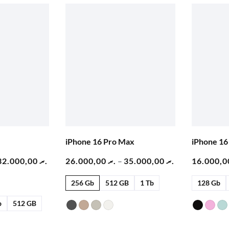
iPhone 16 Pro Max
iPhone 16
32.000,00
.ރ
26.000,00
.ރ
–
35.000,00
.ރ
256 Gb
512 GB
1 Tb
128 Gb
b
512 GB