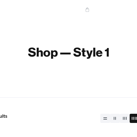
iPhones
Shop — Style 1
ults