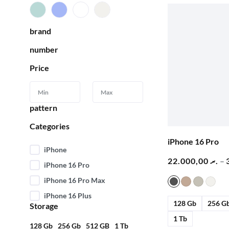
brand
number
Price
pattern
Categories
iPhone 16 Pro
iPhone
22.000,00
.ރ
–
iPhone 16 Pro
iPhone 16 Pro Max
iPhone 16 Plus
128 Gb
256 G
Storage
1 Tb
128 Gb
256 Gb
512 GB
1 Tb