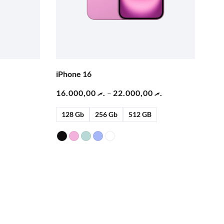
iPhone 16
16.000,00
.ރ
–
22.000,00
.ރ
128 Gb
256 Gb
512 GB