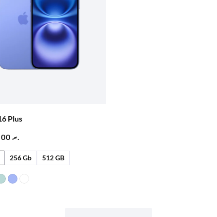
16 Plus
20.000,00
.ރ
256 Gb
512 GB