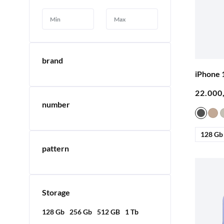
brand
iPhone 
number
128 Gb
pattern
Storage
128 Gb
256 Gb
512 GB
1 Tb