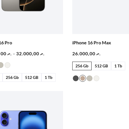
16 Pro
iPhone 16 Pro Max
22.000,00
.ރ
–
32.000,00
.ރ
26.000,00
.ރ
256 Gb
512 GB
1 Tb
256 Gb
512 GB
1 Tb