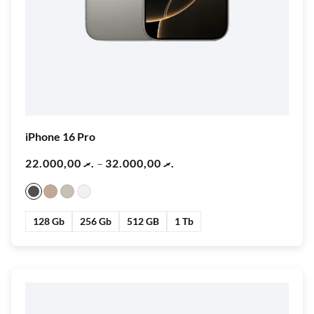
iPhone 16 Pro
22.000,00
.ރ
–
32.000,00
.ރ
128 Gb
256 Gb
512 GB
1 Tb